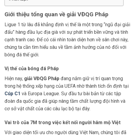
Giới thiệu tổng quan về giải VĐQG Pháp
Ligue 1 từ lâu đã khẳng định vị thế là một trong “ngũ đại giải
đấu” hàng đầu lục địa già với sự phát triển bền vững và tính
cạnh tranh cao. Để có cái nhìn toàn diện hơn về sân chơi này,
chúng ta cần tìm hiểu sâu về tầm ảnh hưởng của nó đối với
bóng đá thế giới.
Vị thế của bóng đá Pháp
Hiện nay,
giải VĐQG Pháp
đang nắm giữ vị trí quan trọng
trong hệ thống xếp hạng của UEFA nhờ thành tích ổn định tại
Cúp C1
và Europa League. Sự đầu tư bài bản từ các tập
đoàn đa quốc gia đã giúp nâng tầm chất lượng đội hình và
cơ sở vật chất của các câu lạc bộ tại đây.
Vai trò của 7M trong việc kết nối người hâm mộ Việt
Với giao diện tối ưu cho người dùng Việt Nam, chúng tôi đã