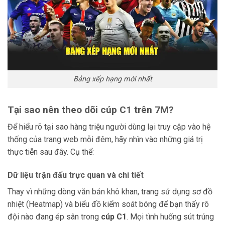
Bảng xếp hạng mới nhất
Tại sao nên theo dõi cúp C1 trên 7M?
Để hiểu rõ tại sao hàng triệu người dùng lại truy cập vào hệ
thống của trang web mỗi đêm, hãy nhìn vào những giá trị
thực tiễn sau đây. Cụ thể:
Dữ liệu trận đấu trực quan và chi tiết
Thay vì những dòng văn bản khô khan, trang sử dụng sơ đồ
nhiệt (Heatmap) và biểu đồ kiểm soát bóng để bạn thấy rõ
đội nào đang ép sân trong
cúp C1
. Mọi tình huống sút trúng