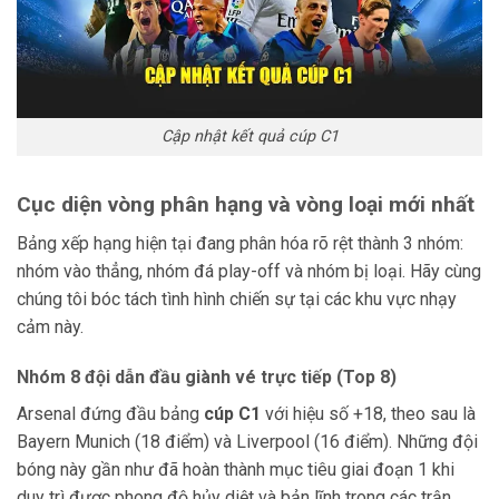
Cập nhật kết quả cúp C1
Cục diện vòng phân hạng và vòng loại mới nhất
Bảng xếp hạng hiện tại đang phân hóa rõ rệt thành 3 nhóm:
nhóm vào thẳng, nhóm đá play-off và nhóm bị loại. Hãy cùng
chúng tôi bóc tách tình hình chiến sự tại các khu vực nhạy
cảm này.
Nhóm 8 đội dẫn đầu giành vé trực tiếp (Top 8)
Arsenal đứng đầu bảng
cúp C1
với hiệu số +18, theo sau là
Bayern Munich (18 điểm) và Liverpool (16 điểm). Những đội
bóng này gần như đã hoàn thành mục tiêu giai đoạn 1 khi
duy trì được phong độ hủy diệt và bản lĩnh trong các trận