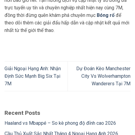
hơn bao giờ hết. Tận hưởng dịch vụ cập nhật tỷ số bóng đá
trực tuyến uy tín và chuyên nghiệp nhất hiện nay cùng 7M,
đồng thời đừng quên khám phá chuyên mục
Bóng rổ
để
theo dõi thêm các giải đấu hấp dẫn và cập nhật kết quả mới
nhất từ thế giới thể thao.
Giải Ngoại Hạng Anh: Nhận
Dự Đoán Kèo Manchester
Định Sức Mạnh Big Six Tại
City Vs Wolverhampton
7M
Wanderers Tại 7M
Recent Posts
Haaland vs Mbappé – So kè phong độ đỉnh cao 2026
Cầu Thủ Xuất Sắc Nhất Tháng 4 Ngoại Hạng Anh 2026