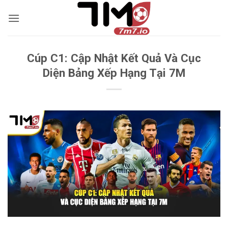
Skip
to
content
Cúp C1: Cập Nhật Kết Quả Và Cục
Diện Bảng Xếp Hạng Tại 7M