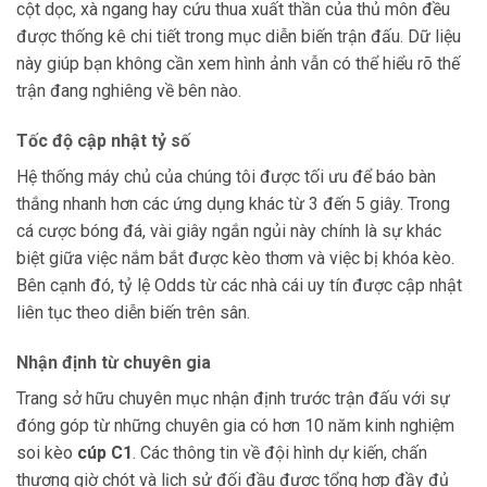
cột dọc, xà ngang hay cứu thua xuất thần của thủ môn đều
được thống kê chi tiết trong mục diễn biến trận đấu. Dữ liệu
này giúp bạn không cần xem hình ảnh vẫn có thể hiểu rõ thế
trận đang nghiêng về bên nào.
Tốc độ cập nhật tỷ số
Hệ thống máy chủ của chúng tôi được tối ưu để báo bàn
thắng nhanh hơn các ứng dụng khác từ 3 đến 5 giây. Trong
cá cược bóng đá, vài giây ngắn ngủi này chính là sự khác
biệt giữa việc nắm bắt được kèo thơm và việc bị khóa kèo.
Bên cạnh đó, tỷ lệ Odds từ các nhà cái uy tín được cập nhật
liên tục theo diễn biến trên sân.
Nhận định từ chuyên gia
Trang sở hữu chuyên mục nhận định trước trận đấu với sự
đóng góp từ những chuyên gia có hơn 10 năm kinh nghiệm
soi kèo
cúp C1
. Các thông tin về đội hình dự kiến, chấn
thương giờ chót và lịch sử đối đầu được tổng hợp đầy đủ