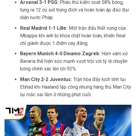
Arsenal 3-1 PSG:
Pháo thủ kiểm soát 58% bóng,
tung ra 12 cú sút trúng đích và hoàn toàn áp đảo đại
diện nước Pháp.
Real Madrid 1-1 Lille:
Một trận đấu thất vọng của
Mbappe khi anh bị khóa chặt hoàn toàn, khiến Real
chỉ giành được 1 điểm cay đắng.
Bayern Munich 4-0 Dinamo Zagreb:
Hùm xám xứ
Bavaria thể hiện sức mạnh vượt trội với tỷ lệ chuyền
bóng chính xác lên tới 92%.
Man City 2-2 Juventus:
Trận hòa đầy kịch tính tại
Etihad khi Haaland lập công nhưng hàng thủ Man City
lại mắc sai lầm ở những phút cuối.