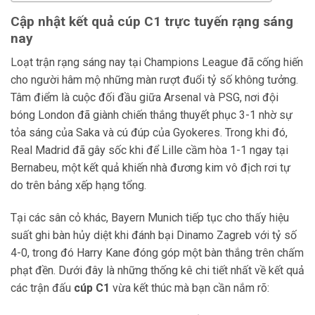
Cập nhật kết quả cúp C1 trực tuyến rạng sáng
nay
Loạt trận rạng sáng nay tại Champions League đã cống hiến
cho người hâm mộ những màn rượt đuổi tỷ số không tưởng.
Tâm điểm là cuộc đối đầu giữa Arsenal và PSG, nơi đội
bóng London đã giành chiến thắng thuyết phục 3-1 nhờ sự
tỏa sáng của Saka và cú đúp của Gyokeres. Trong khi đó,
Real Madrid đã gây sốc khi để Lille cầm hòa 1-1 ngay tại
Bernabeu, một kết quả khiến nhà đương kim vô địch rơi tự
do trên bảng xếp hạng tổng.
Tại các sân cỏ khác, Bayern Munich tiếp tục cho thấy hiệu
suất ghi bàn hủy diệt khi đánh bại Dinamo Zagreb với tỷ số
4-0, trong đó Harry Kane đóng góp một bàn thắng trên chấm
phạt đền. Dưới đây là những thống kê chi tiết nhất về kết quả
các trận đấu
cúp C1
vừa kết thúc mà bạn cần nắm rõ: