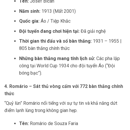
Tên:
Josef Bican
Năm sinh:
1913 (Mất 2001)
Quốc gia:
Áo / Tiệp Khắc
Đội tuyển đang chơi hiện tại:
Đã giải nghệ
Thời gian thi đấu và số bàn thắng:
1931 – 1955 |
805 bàn thắng chính thức
Những bàn thắng mang tính lịch sử:
Các pha lập
công tại World Cup 1934 cho đội tuyển Áo (“Đội
bóng bạc”).
4. Romário – Sát thủ vòng cấm với 772 bàn thắng chính
thức
“Quỷ lùn” Romário nổi tiếng với sự tự tin và khả năng dứt
điểm lạnh lùng trong không gian hẹp.
Tên:
Romário de Souza Faria