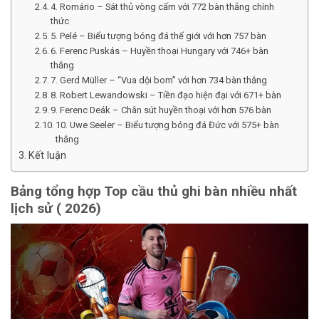
4. Romário – Sát thủ vòng cấm với 772 bàn thắng chính
thức
5. Pelé – Biểu tượng bóng đá thế giới với hơn 757 bàn
6. Ferenc Puskás – Huyền thoại Hungary với 746+ bàn
thắng
7. Gerd Müller – “Vua dội bom” với hơn 734 bàn thắng
8. Robert Lewandowski – Tiền đạo hiện đại với 671+ bàn
9. Ferenc Deák – Chân sút huyền thoại với hơn 576 bàn
10. Uwe Seeler – Biểu tượng bóng đá Đức với 575+ bàn
thắng
Kết luận
Bảng tổng hợp Top cầu thủ ghi bàn nhiều nhất
lịch sử ( 2026)