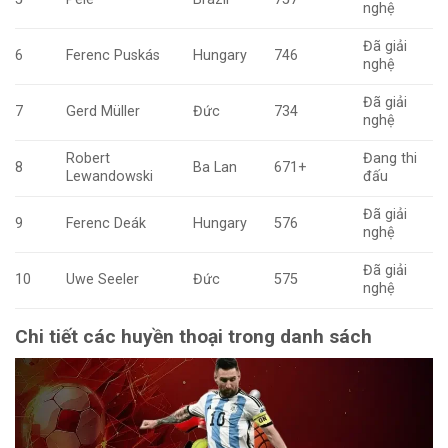
nghệ
Đã giải
6
Ferenc Puskás
Hungary
746
nghệ
Đã giải
7
Gerd Müller
Đức
734
nghệ
Robert
Đang thi
8
Ba Lan
671+
Lewandowski
đấu
Đã giải
9
Ferenc Deák
Hungary
576
nghệ
Đã giải
10
Uwe Seeler
Đức
575
nghệ
Chi tiết các huyền thoại trong danh sách