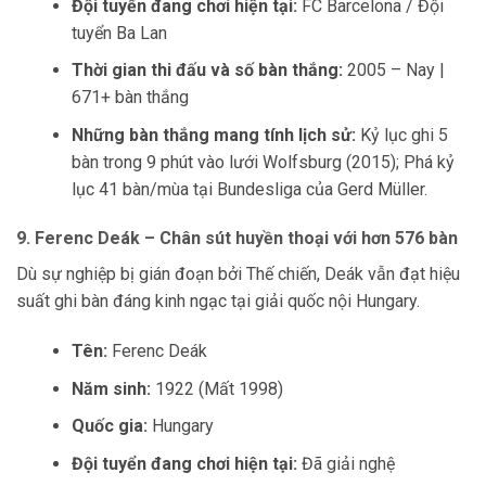
Đội tuyển đang chơi hiện tại:
FC Barcelona / Đội
tuyển Ba Lan
Thời gian thi đấu và số bàn thắng:
2005 – Nay |
671+ bàn thắng
Những bàn thắng mang tính lịch sử:
Kỷ lục ghi 5
bàn trong 9 phút vào lưới Wolfsburg (2015); Phá kỷ
lục 41 bàn/mùa tại Bundesliga của Gerd Müller.
9. Ferenc Deák – Chân sút huyền thoại với hơn 576 bàn
Dù sự nghiệp bị gián đoạn bởi Thế chiến, Deák vẫn đạt hiệu
suất ghi bàn đáng kinh ngạc tại giải quốc nội Hungary.
Tên:
Ferenc Deák
Năm sinh:
1922 (Mất 1998)
Quốc gia:
Hungary
Đội tuyển đang chơi hiện tại:
Đã giải nghệ