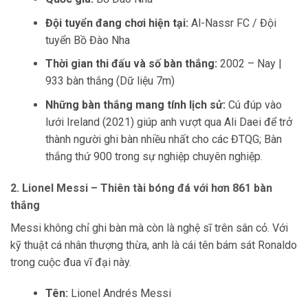
Đội tuyển đang chơi hiện tại:
Al-Nassr FC / Đội
tuyển Bồ Đào Nha
Thời gian thi đấu và số bàn thắng:
2002 – Nay |
933 bàn thắng (Dữ liệu 7m)
Những bàn thắng mang tính lịch sử:
Cú đúp vào
lưới Ireland (2021) giúp anh vượt qua Ali Daei để trở
thành người ghi bàn nhiều nhất cho các ĐTQG; Bàn
thắng thứ 900 trong sự nghiệp chuyên nghiệp.
2. Lionel Messi – Thiên tài bóng đá với hơn 861 bàn
thắng
Messi không chỉ ghi bàn mà còn là nghệ sĩ trên sân cỏ. Với
kỹ thuật cá nhân thượng thừa, anh là cái tên bám sát Ronaldo
trong cuộc đua vĩ đại này.
Tên:
Lionel Andrés Messi