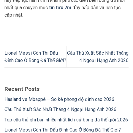
hãy tiếp tục hành trình khám phá các diễn biến bóng đá mới
nhất qua chuyên mục
tin tức 7m
đầy hấp dẫn và liên tục
cập nhật.
Lionel Messi Còn Thi Đấu
Cầu Thủ Xuất Sắc Nhất Tháng
Đỉnh Cao Ở Bóng Đá Thế Giới?
4 Ngoại Hạng Anh 2026
Recent Posts
Haaland vs Mbappé – So kè phong độ đỉnh cao 2026
Cầu Thủ Xuất Sắc Nhất Tháng 4 Ngoại Hạng Anh 2026
Top cầu thủ ghi bàn nhiều nhất lịch sử bóng đá thế giới 2026
Lionel Messi Còn Thi Đấu Đỉnh Cao Ở Bóng Đá Thế Giới?