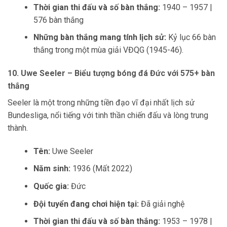
Thời gian thi đấu và số bàn thắng:
1940 – 1957 |
576 bàn thắng
Những bàn thắng mang tính lịch sử:
Kỷ lục 66 bàn
thắng trong một mùa giải VĐQG (1945-46).
10. Uwe Seeler – Biểu tượng bóng đá Đức với 575+ bàn
thắng
Seeler là một trong những tiền đạo vĩ đại nhất lịch sử
Bundesliga, nổi tiếng với tinh thần chiến đấu và lòng trung
thành.
Tên:
Uwe Seeler
Năm sinh:
1936 (Mất 2022)
Quốc gia:
Đức
Đội tuyển đang chơi hiện tại:
Đã giải nghệ
Thời gian thi đấu và số bàn thắng:
1953 – 1978 |