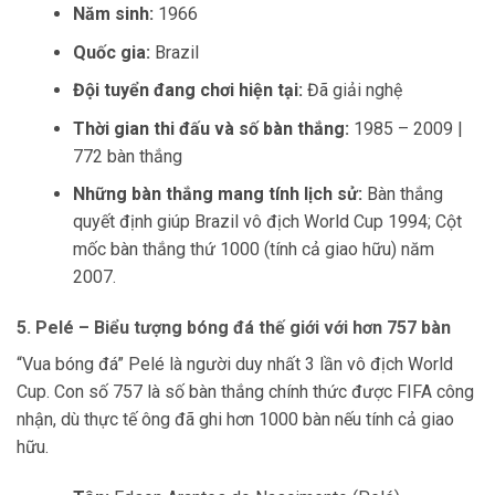
Năm sinh:
1966
Quốc gia:
Brazil
Đội tuyển đang chơi hiện tại:
Đã giải nghệ
Thời gian thi đấu và số bàn thắng:
1985 – 2009 |
772 bàn thắng
Những bàn thắng mang tính lịch sử:
Bàn thắng
quyết định giúp Brazil vô địch World Cup 1994; Cột
mốc bàn thắng thứ 1000 (tính cả giao hữu) năm
2007.
5. Pelé – Biểu tượng bóng đá thế giới với hơn 757 bàn
“Vua bóng đá” Pelé là người duy nhất 3 lần vô địch World
Cup. Con số 757 là số bàn thắng chính thức được FIFA công
nhận, dù thực tế ông đã ghi hơn 1000 bàn nếu tính cả giao
hữu.