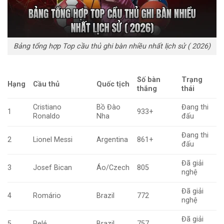
Bảng tổng hợp Top cầu thủ ghi bàn nhiều nhất lịch sử ( 2026)
Số bàn
Trạng
Hạng
Cầu thủ
Quốc tịch
thắng
thái
Cristiano
Bồ Đào
Đang thi
1
933+
Ronaldo
Nha
đấu
Đang thi
2
Lionel Messi
Argentina
861+
đấu
Đã giải
3
Josef Bican
Áo/Czech
805
nghệ
Đã giải
4
Romário
Brazil
772
nghệ
Đã giải
5
Pelé
Brazil
757