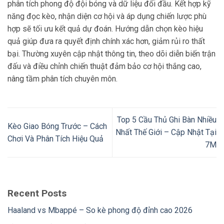
phân tích phong độ đội bóng và dữ liệu đối đầu. Kết hợp kỹ
năng đọc kèo, nhận diện cơ hội và áp dụng chiến lược phù
hợp sẽ tối ưu kết quả dự đoán. Hướng dẫn chọn kèo hiệu
quả giúp đưa ra quyết định chính xác hơn, giảm rủi ro thất
bại. Thường xuyên cập nhật thông tin, theo dõi diễn biến trận
đấu và điều chỉnh chiến thuật đảm bảo cơ hội thắng cao,
nâng tầm phân tích chuyên môn.
Top 5 Cầu Thủ Ghi Bàn Nhiều
Kèo Giao Bóng Trước – Cách
Nhất Thế Giới – Cập Nhật Tại
Chơi Và Phân Tích Hiệu Quả
7M
Recent Posts
Haaland vs Mbappé – So kè phong độ đỉnh cao 2026