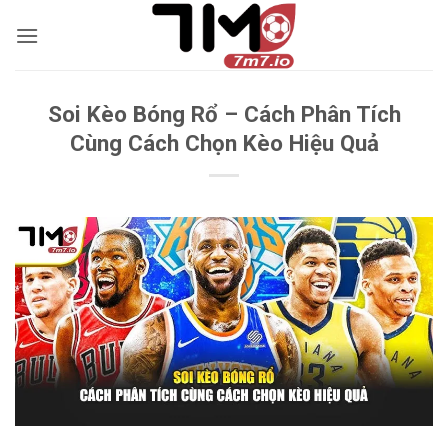
Skip
to
content
Soi Kèo Bóng Rổ – Cách Phân Tích
Cùng Cách Chọn Kèo Hiệu Quả