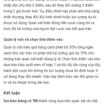
chấp đội chủ nhà 5 điểm, sau đó thay đổi xuống 3 điểm
trong 2 giờ trước trận. Sự điều chỉnh này phản ánh khả năng
chấn thương, thay đổi đội hình chính hoặc lực lượng dự bị
được sử dụng. Quan sát biến động tiền cược cũng chỉ ra
mức độ tin tưởng của người đặt cược vào kết quả trận.
Quản lý vốn và chọn thời điểm vào
Quản lý vốn hiệu quả bằng cách phân bổ 30% tổng ngân
sách cho các trận có phân tích kỹ lưỡng, giữ lại 70% cho
những trận quan sát biến động tỷ lệ. Chọn thời điểm vào kèo
dựa trên hiệu suất ném rổ hiệp 1 và tốc độ tấn công của đội,
tránh đặt cược khi thông tin lực lượng chưa ổn định hoặc tỉ
số đang thay đổi nhanh. Việc này đảm bảo cân đối giữa rủi
ro và lợi nhuận trong dài hạn.
Kết luận
Soi kèo bóng rổ
7M
thành công dựa trên quan sát chi tiết,