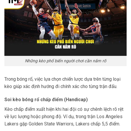
Những kèo phổ biến người chơi cần nắm rõ
Trong bóng rổ, việc lựa chọn chiến lược dựa trên từng loại
kèo giúp xác định hướng đi chính xác cho từng trận đấu.
Soi kèo bóng rổ chấp điểm (Handicap)
Kèo chấp điểm xuất hiện khi hai đội có sự chênh lệch rõ rệt
về lực lượng hoặc phong độ. Ví dụ, trong trận Los Angeles
Lakers gặp Golden State Warriors, Lakers chấp 5,5 điểm.