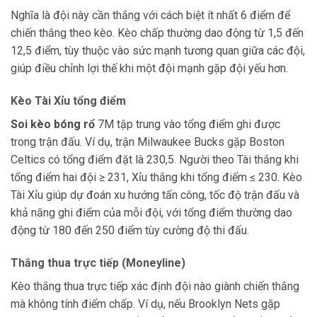
Nghĩa là đội này cần thắng với cách biệt ít nhất 6 điểm để
chiến thắng theo kèo. Kèo chấp thường dao động từ 1,5 đến
12,5 điểm, tùy thuộc vào sức mạnh tương quan giữa các đội,
giúp điều chỉnh lợi thế khi một đội mạnh gặp đội yếu hơn.
Kèo Tài Xỉu tổng điểm
Soi kèo bóng rổ
7M tập trung vào tổng điểm ghi được
trong trận đấu. Ví dụ, trận Milwaukee Bucks gặp Boston
Celtics có tổng điểm đặt là 230,5. Người theo Tài thắng khi
tổng điểm hai đội ≥ 231, Xỉu thắng khi tổng điểm ≤ 230. Kèo
Tài Xỉu giúp dự đoán xu hướng tấn công, tốc độ trận đấu và
khả năng ghi điểm của mỗi đội, với tổng điểm thường dao
động từ 180 đến 250 điểm tùy cường độ thi đấu.
Thắng thua trực tiếp (Moneyline)
Kèo thắng thua trực tiếp xác định đội nào giành chiến thắng
mà không tính điểm chấp. Ví dụ, nếu Brooklyn Nets gặp