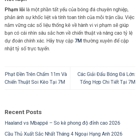
Phạm lỗi
là một phần tất yếu của bóng đá chuyên nghiệp,
phản ánh sự khốc liệt và tính toan tính của mỗi trận cầu. Việc
nắm vững các số liệu thống kê về hành vi vi phạm sẽ giúp
bạn có cái nhìn sâu sắc hơn về chiến thuật và nâng cao tỷ lệ
dự đoán chính xác. Hãy truy cập
7M
thường xuyên để cập
nhật tỷ số trực tuyến.
Phạt Đền Trên Chấm 11m Và
Các Giải Đấu Bóng Đá Lớn:
Chiến Thuật Soi Kèo Tại 7M
Tổng Hợp Chi Tiết Tại 7M
Recent Posts
Haaland vs Mbappé – So kè phong độ đỉnh cao 2026
Cầu Thủ Xuất Sắc Nhất Tháng 4 Ngoại Hạng Anh 2026