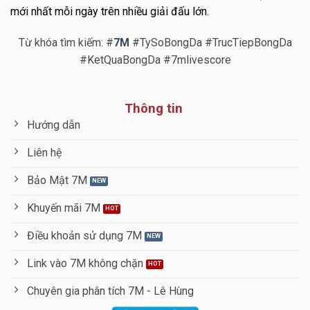
mới nhất mỗi ngày trên nhiều giải đấu lớn.
Từ khóa tìm kiếm: #
7M
#TySoBongDa #TrucTiepBongDa
#KetQuaBongDa #7mlivescore
Thông tin
Hướng dẫn
Liên hệ
Bảo Mật 7M
Khuyến mãi 7M
Điều khoản sử dụng 7M
Link vào 7M không chặn
Chuyên gia phân tích 7M - Lê Hùng