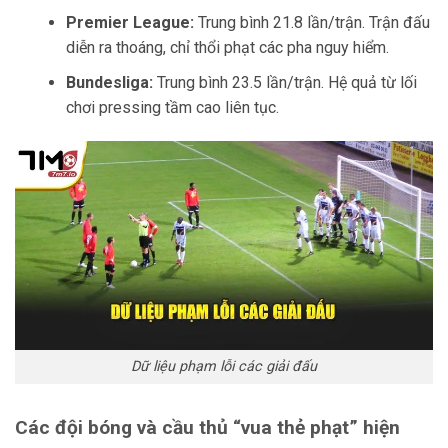
Premier League:
Trung bình 21.8 lần/trận. Trận đấu
diễn ra thoáng, chỉ thổi phạt các pha nguy hiểm.
Bundesliga:
Trung bình 23.5 lần/trận. Hệ quả từ lối
chơi pressing tầm cao liên tục.
Dữ liệu phạm lỗi các giải đấu
Các đội bóng và cầu thủ “vua thẻ phạt” hiện